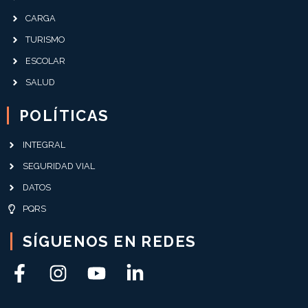
CARGA
TURISMO
ESCOLAR
SALUD
POLÍTICAS
INTEGRAL
SEGURIDAD VIAL
DATOS
PQRS
SÍGUENOS EN REDES
F
I
Y
L
a
n
o
i